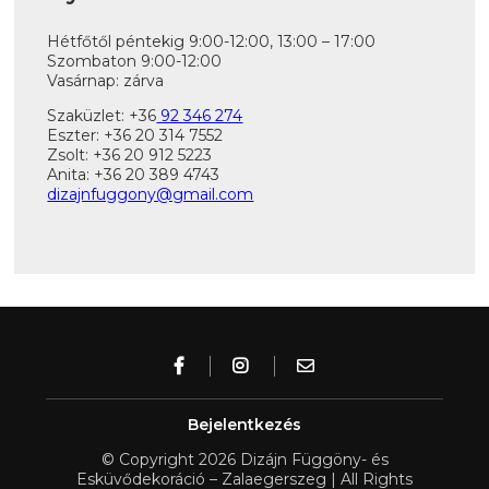
Hétfőtől péntekig 9:00-12:00, 13:00 – 17:00
Szombaton 9:00-12:00
Vasárnap: zárva
Szaküzlet: +36
92 346 274
Eszter: +36 20 314 7552
Zsolt: +36 20 912 5223
Anita: +36 20 389 4743
dizajnfuggony@gmail.com
Bejelentkezés
© Copyright 2026 Dizájn Függöny- és
Esküvődekoráció – Zalaegerszeg | All Rights