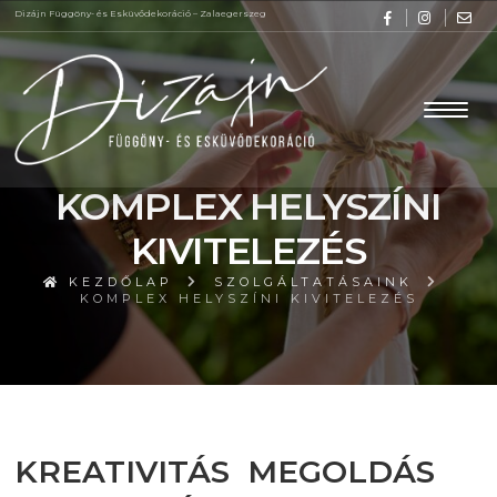
Dizájn Függöny- és Esküvődekoráció – Zalaegerszeg
KOMPLEX HELYSZÍNI
KIVITELEZÉS
KEZDŐLAP
SZOLGÁLTATÁSAINK
KOMPLEX HELYSZÍNI KIVITELEZÉS
KREATIVITÁS MEGOLDÁS