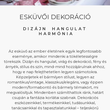
ESKÜVŐI DEKORÁCIÓ
DIZÁJN HANGULAT
HARMÓNIA
Az esküvő az ember életének egyik legfontosabb
eseménye, amikor mindenki a tökéletességre
törekszik. Dizájn és hangulat, virág és dekoráció, fény és
árnyék, stílus és szín, mind-mind hozzájárulnak ahhoz,
hogy e nap felejthetetlen legyen számotokra.
Képzeljetek el bármilyen stílust, legyen az
romantikus/vintage, klasszikus/elegáns, vagy éppen
modern/formabontó és bármely témakört, mi
megvalósítjuk. Mindenben számíthattok ránk, határt
csupán a fantázia korlátai szabnak. Dekorációs
eszközeinkkel, termékeinkkel, tudásunkkal,
tanácsainkkal és tapasztalatunkkal – teljeskörű