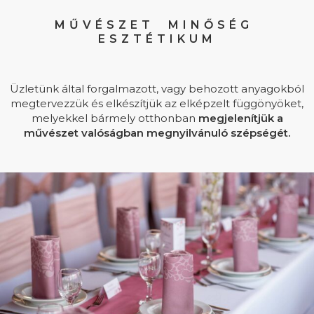
MŰVÉSZET MINŐSÉG
ESZTÉTIKUM
Üzletünk által forgalmazott, vagy behozott anyagokból
megtervezzük és elkészítjük az elképzelt függönyöket,
melyekkel bármely otthonban
megjelenítjük a
művészet valóságban megnyilvánuló szépségét.