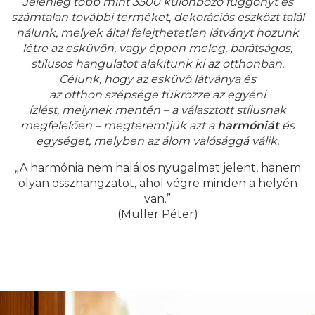
Jelenleg több mint 3500 különböző függönyt és
számtalan további terméket, dekorációs eszközt talál
nálunk, melyek által felejthetetlen látványt hozunk
létre az esküvőn, vagy éppen meleg, barátságos,
stílusos hangulatot alakítunk ki az otthonban.
Célunk, hogy az esküvő látványa és
az otthon szépsége tükrözze az egyéni
ízlést, melynek mentén – a választott stílusnak
megfelelően – megteremtjük azt a
harmóniát
és
egységet, melyben az álom valósággá válik.
„A harmónia nem halálos nyugalmat jelent, hanem
olyan összhangzatot, ahol végre minden a helyén
van.”
(Müller Péter)