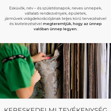
Esküvők, név – és születésnapok, neves ünnepek,
vállalati rendezvények, épületek,
járművek virágdekorációjának teljes körű tervezésével
és kivitelezésével
megteremtjük, hogy az ünnep
valóban ünnep legyen.
KERESKEDELMI TEVÉKENYSÉG