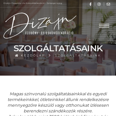
Dizájn Függöny- és Esküvődekoráció – Zalaegerszeg
SZOLGÁLTATÁSAINK
KEZDŐLAP
SZOLGÁLTATÁSAINK
Magas színvonalú szolgáltatásainkkal és egyedi
termékeinkkel, ötleteinkkel állunk rendelkezésre
mennyegzőre készülő vagy otthonukat ízlésesen
berendezni szándékozók részére.