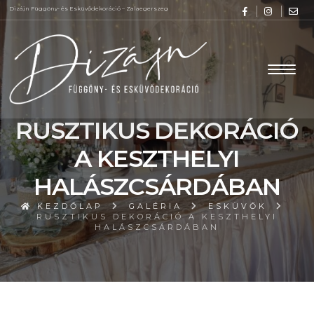
Dizájn Függöny- és Esküvődekoráció – Zalaegerszeg
RUSZTIKUS DEKORÁCIÓ
A KESZTHELYI
HALÁSZCSÁRDÁBAN
KEZDŐLAP
GALÉRIA
ESKÜVŐK
RUSZTIKUS DEKORÁCIÓ A KESZTHELYI
HALÁSZCSÁRDÁBAN